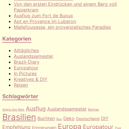
Von den ersten Eindrücken und einem Berg voll
Papierkram
Ausflug zum Fort de Buoux
Apt en Provence im Luberon
Mallefougasse, ein provenzalisches Paradies
Kategorien
Alltägliches
Auslandssemester
Brazil-Diary
Europatour
In Pictures
Kreatives & DIY
Reisen
Schlagwörter
Ausflug
Auslandssemester
Angra dos Reis
Belgien
Brasilien
Buchten
Deko
DIY
Deutschland
Bus
Europa
Europatour
Empfehlung
Erinnerungen
Flug