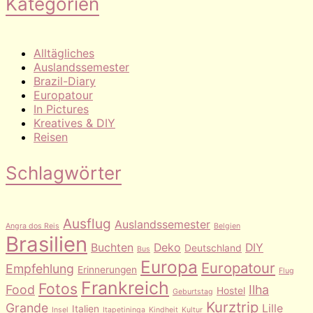
Kategorien
Alltägliches
Auslandssemester
Brazil-Diary
Europatour
In Pictures
Kreatives & DIY
Reisen
Schlagwörter
Ausflug
Auslandssemester
Angra dos Reis
Belgien
Brasilien
Buchten
Deko
DIY
Deutschland
Bus
Europa
Europatour
Empfehlung
Erinnerungen
Flug
Frankreich
Fotos
Food
Ilha
Hostel
Geburtstag
Kurztrip
Grande
Lille
Italien
Insel
Itapetininga
Kindheit
Kultur