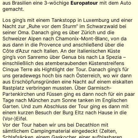
aus Brasilien eine 3-wöchige
Europatour
mit dem Auto
gemacht.
Los ging’s mit einem Tankstopp in Luxemburg und einer
Nacht zur „Ruhe vor dem Sturm“ im Schwarzwald bei
seiner Oma. Danach ging es über Zürich und die
Schweizer Alpen nach Chamonix-Mont-Blanc, von da
aus dann in die Provence und anschließend über die
Côte d’Azur nach Italien. An der italienischen Küste
ging’s von Sanremo über Genua bis nach La Spezia –
einschließlich des atemberaubenden Küstenstreifens
Cinque Terre als Hightlight der Tour. Danach ging’s für
uns geradewegs hoch bis nach Österreich, wo wir dann
aus Erschöpfunsgründen eine Nacht auf einem eiskalten
Rastplatz verbringen mussten. Über Garmisch-
Partenkirchen und Füssen ging es dann noch für ein paar
Tage nach München zum Sonne tanken im Englischen
Garten. Und zum Abschluss der Tour ging es dann mit
einem kurzen Besuch der Burg Eltz nach Hause in die
(Vor-)Eifel.
Vor der Tour haben wir uns bei Decathlon mit
sämtlichem Campingmaterial eingedeckt (Zelten,
Schlafsäcken, einem Gaskocher, einer aufblasbaren