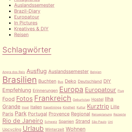
Auslandssemester
Brazil-Diary
Europatour
In Pictures
Kreatives & DIY
Reisen
Schlagwörter
Ausflug
Auslandssemester
Angra dos Reis
Belgien
Brasilien
Buchten
Deko
DIY
Deutschland
Bus
Europa
Europatour
Empfehlung
Erinnerungen
Flug
Frankreich
Fotos
Food
Ilha
Hostel
Geburtstag
Kurztrip
Grande
Lille
Italien
Insel
Itapetininga
Kindheit
Kultur
Park
Paris
Portugal
Provence
Regional
Reiseplanung
Rezepte
Rio de Janeiro
Strand
Spanien
Schweiz
São Paulo
Uni
Urlaub
Wohnen
Upcycling
Winterzeit