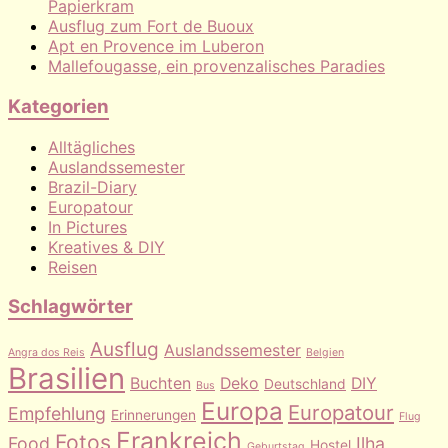
Papierkram
Ausflug zum Fort de Buoux
Apt en Provence im Luberon
Mallefougasse, ein provenzalisches Paradies
Kategorien
Alltägliches
Auslandssemester
Brazil-Diary
Europatour
In Pictures
Kreatives & DIY
Reisen
Schlagwörter
Ausflug
Auslandssemester
Angra dos Reis
Belgien
Brasilien
Buchten
Deko
DIY
Deutschland
Bus
Europa
Europatour
Empfehlung
Erinnerungen
Flug
Frankreich
Fotos
Food
Ilha
Hostel
Geburtstag